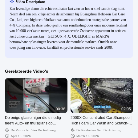
Video Description:
Een levendige demo die echte resultaten laat zien en hoe u snel aan de slag kunt.
Neem deel aan een kijkje achter de schermen bij Guangzhou Helioson Car Care
Co., Ltd., een hightech fabrikant van auto-onderhoud en strategische partner van
4-X Company. In deze video geeft u een rondleiding door onze moderne faciliteit
van 10.000 vierkante meter, ziet u geavanceerde Zwitserse apparatuur in actie en
leert u hoe onze merken – GETSUN, 4-X, ODELIGHT en MARPA –
betrouwbare oplossingen leveren voor de mondiale markten. Ontdek onze
toewijding aan innovatie, kwaliteit en professionele service sinds 2008.
Gerelateerde Video's
00:38
02:05
De enige glasreiniger die u nodig
2000X Concentrated Car Shampoo |
heeft! Auto- en thuisglans op
Rich Foam Car Wash and Scratch-
meerdere oppervlakken
Free Cleaning Process
De Producten Van De Autozorg
De Producten Van De Autozorg
April 13, 2026
March 18, 2026