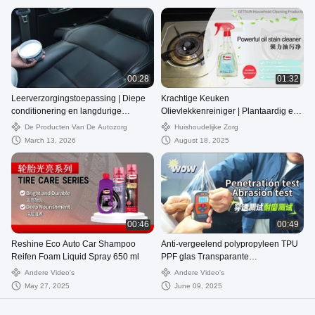
00:28
01:32
Leerverzorgingstoepassing | Diepe
Krachtige Keuken
conditionering en langdurige
Olievlekkenreiniger | Plantaardig en
bescherming voor lederen
Milieuvriendelijk
De Producten Van De Autozorg
Huishoudelijke Zorg
oppervlakken
March 13, 2026
August 18, 2025
00:46
00:49
Reshine Eco Auto Car Shampoo
Anti-vergeelend polypropyleen TPU
Reifen Foam Liquid Spray 650 ml
PPF glas Transparante
beschermende film voor auto's
Andere Video's
Andere Video's
May 27, 2025
June 09, 2025