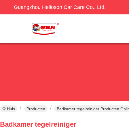
Guangzhou Helioson Car Care Co., Ltd.
Huis
Producten
Badkamer tegelreiniger Producten Onli
Badkamer tegelreiniger