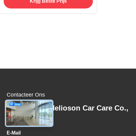
Krijg Beste Prijs
Contacteer Ons
Guangzhou Helioson Car Care Co.,
Ltd.
E-Mail