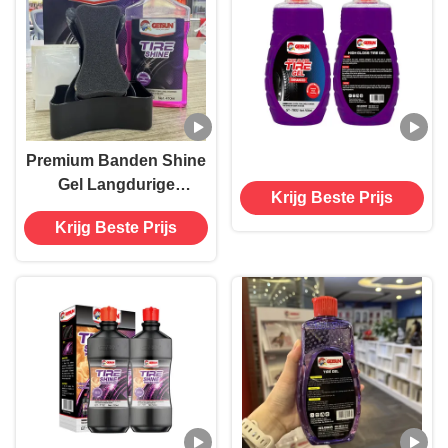
Premium Banden Shine
Gel Langdurige
Krijg Beste Prijs
Bandenbescherming
Krijg Beste Prijs
voor Diepe Glans
Afwerking