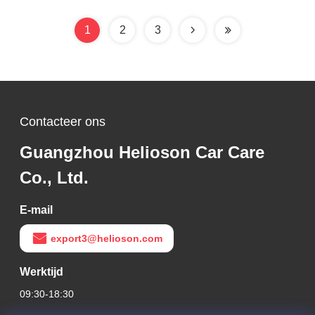
1
2
3
Contacteer ons
Guangzhou Helioson Car Care
Co., Ltd.
E-mail
export3@helioson.com
Werktijd
09:30-18:30