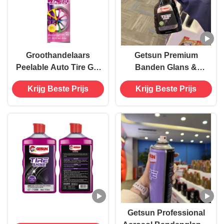
Groothandelaars
Getsun Premium
Peelable Auto Tire Gel
Banden Glans &
Rim Wheel Color Spray
Dressing Langdurige
Krijg Beste Prijs
Krijg Beste Prijs
Paint Met
Banden Conditioner
Beschermende Coating
Getsun Professional