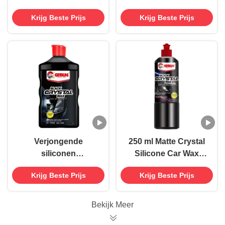
Poetscherm
Schramverwijder Wax
Krijg Beste Prijs
Krijg Beste Prijs
Schramverwijder Wax
wrijvende verbinding
Vloeistof
Verjongende
250 ml Matte Crystal
siliconen
Silicone Car Wax
autoverzorgingsverf
Polish
Krijg Beste Prijs
Krijg Beste Prijs
Crystal Wax Polish
Verfbeschermer
Kleurversterker
Bekijk Meer