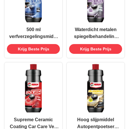
500 ml
Waterdicht metalen
verfverzegelingsmiddelen
spiegelbehandeling
voor autoverzorging
auto
Krijg Beste Prijs
Krijg Beste Prijs
spiegelbehandeling
poetsverbindingsmiddel
wassen voor gewone
Wax Compound
kleur
Supreme Ceramic
Hoog slijpmiddel
Coating Car Care Verf
Autopentpoetser