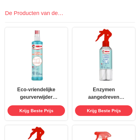
De Producten van de
huishoudenzorg
Eco-vriendelijke
Enzymen
geurverwijder
aangedreven
Neutralizator Spray
huishoudelijk
Krijg Beste Prijs
Krijg Beste Prijs
voor badkamers
schoonmaakmiddel
Keukens Auto's
Spray diep
schoonmaakmiddel
voor kraag 250 ml