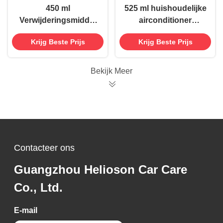
450 ml
525 ml huishoudelijke
Verwijderingsmiddel
airconditioner
voor auto-etiketten en
spoelreiniger spray
Krijg Beste Prijs
Krijg Beste Prijs
kleefstofresten
voor spoelen,
lamellen en filters
Bekijk Meer
Contacteer ons
Guangzhou Helioson Car Care
Co., Ltd.
E-mail