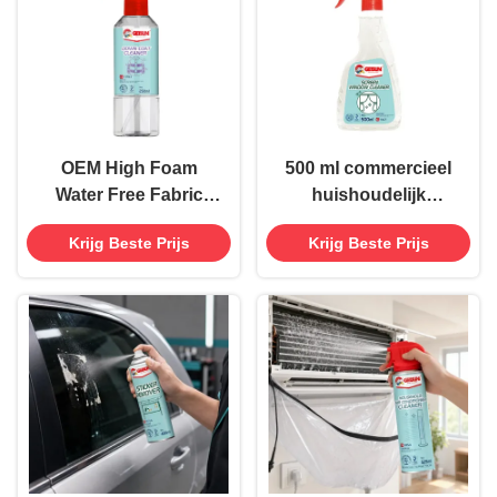
OEM High Foam
500 ml commercieel
Water Free Fabric
huishoudelijk
Cleaner Spray Vlek
schoonmaakmiddel
Krijg Beste Prijs
Krijg Beste Prijs
Verwijder voor Down
Spray ontvetter voor
Coat
schermvenster