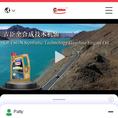
GT-2087 Partiële gesynthetiseerde motorolie
Patty
SP 5W30 (4L)