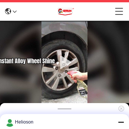
Getsun bandenreiniger 500 ml
Helioson
Autoreifenreinigerspray