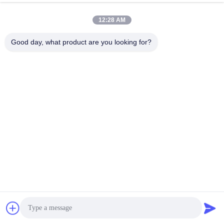
Praatje Nu
Verzoek Sturen
12:28 AM
#
450 Ml Autoschermverwijder
Good day, what product are you looking for?
#
Versnellingsmiddelen Smeerspray
#
Handdoeken Van Microfiber Van 40x40
De Producten van de autozorg
2025-06-05
15 Meningen
GT-2093: 4L Synthetische technologie motorolie SL 10W40
Productkenmerken Synthetische technologie: voldoet aan API SL, ontworpen
voor oudere benzinemotoren met hogere viscositeitsbehoeften. 10W40 ...
Bekijk meer
Berichten van bezoekers
Laat een bericht achter.
Nog geen commentaar