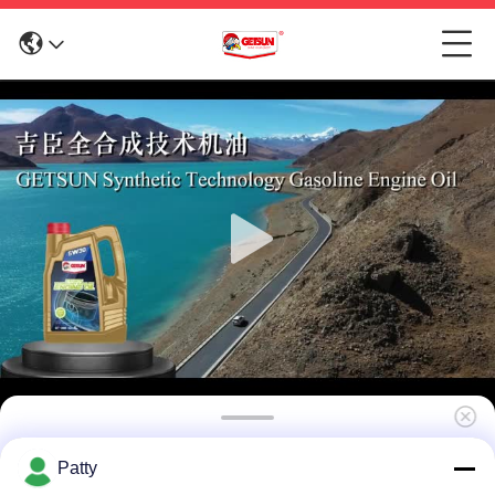
0W40 Dieselmotor-olie voor benzinemotor
Patty
met een superieure smeerolie