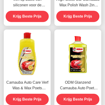
siliconen voor de
Wax Polish Wash 2in1
autoverzorging Crystal
Waterdicht
Coating Wax Dustproof
Krijg Beste Prijs
Krijg Beste Prijs
Krabbenbestand
450g
Carnauba Auto Care Verf
ODM Glanzend
Was & Wax Poets
Carnauba Auto Poets
Agenten 500 ml OEM
Wassen Automotive Verf
Krijg Beste Prijs
Krijg Beste Prijs