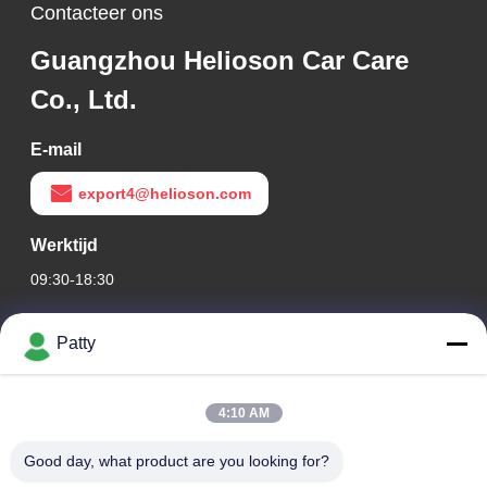
Contacteer ons
Guangzhou Helioson Car Care
Co., Ltd.
E-mail
export4@helioson.com
Werktijd
09:30-18:30
Ons adres
Patty
Bedrijfsadres
Kamer 1801-1803, gebouw A3, Groenland Central Plaza,
4:10 AM
Huangpu District, Guangzhou, China
Good day, what product are you looking for?
Fabrieksadres