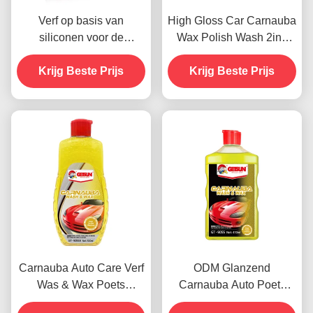
Verf op basis van
High Gloss Car Carnauba
siliconen voor de
Wax Polish Wash 2in1
autoverzorging Crystal
Waterdicht
Coating Wax Dustproof
Krijg Beste Prijs
Krijg Beste Prijs
Krabbenbestand
450g
Carnauba Auto Care Verf
ODM Glanzend
Was & Wax Poets
Carnauba Auto Poets
Agenten 500 ml OEM
Wassen Automotive Verf