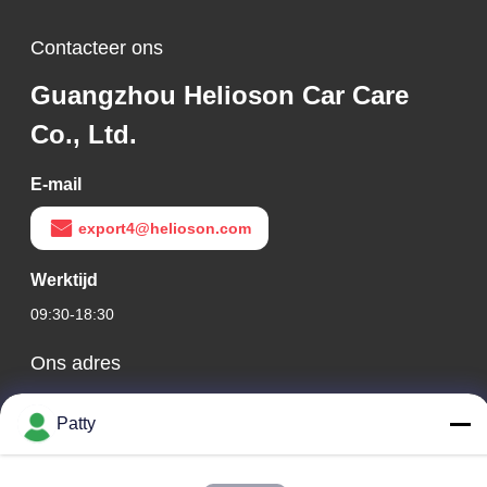
Contacteer ons
Guangzhou Helioson Car Care
Co., Ltd.
E-mail
export4@helioson.com
Werktijd
09:30-18:30
Ons adres
Bedrijfsadres
Patty
Kamer 1801-1803, gebouw A3, Groenland Central Plaza,
Huangpu District, Guangzhou, China