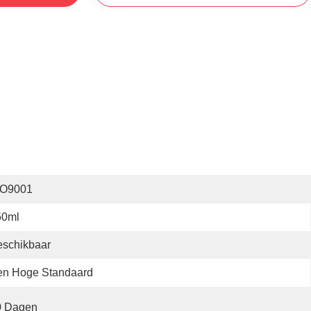
SO9001
50ml
eschikbaar
en Hoge Standaard
0 Dagen