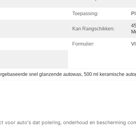
Toepassing:
Pl
45
Kan Rangschikken:
M
Formulier:
Vl
rgebaseerde snel glanzende autowas
, 
500 ml keramische auto
ct voor auto's dat polering, onderhoud en bescherming co