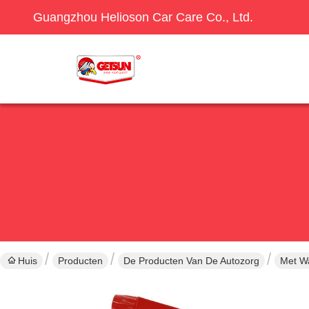
Guangzhou Helioson Car Care Co., Ltd.
Huis
Producten
De Producten Van De Autozorg
Met Wa