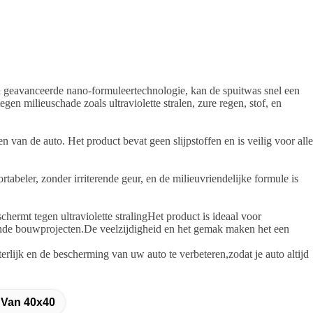
n geavanceerde nano-formuleertechnologie, kan de spuitwas snel een
en milieuschade zoals ultraviolette stralen, zure regen, stof, en
an de auto. Het product bevat geen slijpstoffen en is veilig voor alle
abeler, zonder irriterende geur, en de milieuvriendelijke formule is
ermt tegen ultraviolette stralingHet product is ideaal voor
llende bouwprojecten.De veelzijdigheid en het gemak maken het een
erlijk en de bescherming van uw auto te verbeteren,zodat je auto altijd
 Van 40x40