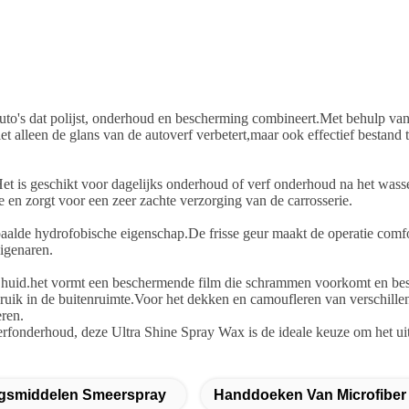
auto's dat polijst, onderhoud en bescherming combineert.Met behulp va
lleen de glans van de autoverf verbetert,maar ook effectief bestand teg
is geschikt voor dagelijks onderhoud of verf onderhoud na het wassen v
 en zorgt voor een zeer zachte verzorging van de carrosserie.
aalde hydrofobische eigenschap.De frisse geur maakt de operatie comfort
igenaren.
de huid.het vormt een beschermende film die schrammen voorkomt en besch
gebruik in de buitenruimte.Voor het dekken en camoufleren van verschi
eren.
verfonderhoud, deze Ultra Shine Spray Wax is de ideale keuze om het uit
ngsmiddelen Smeerspray
Handdoeken Van Microfiber