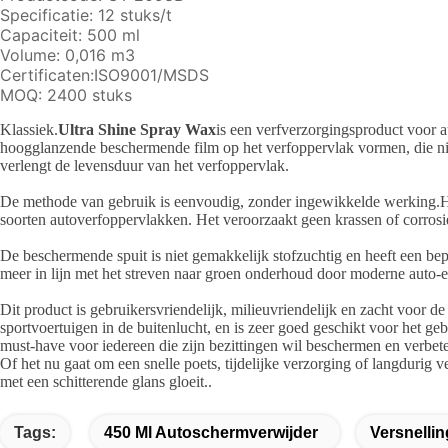
Specificatie: 12 stuks/t
Capaciteit: 500 ml
Volume: 0,016 m3
Certificaten:ISO9001/MSDS
MOQ: 2400 stuks
Klassiek.
Ultra Shine Spray Wax
is een verfverzorgingsproduct voor 
hoogglanzende beschermende film op het verfoppervlak vormen, die niet a
verlengt de levensduur van het verfoppervlak.
De methode van gebruik is eenvoudig, zonder ingewikkelde werking.Het 
soorten autoverfoppervlakken. Het veroorzaakt geen krassen of corrosie
De beschermende spuit is niet gemakkelijk stofzuchtig en heeft een bep
meer in lijn met het streven naar groen onderhoud door moderne auto-e
Dit product is gebruikersvriendelijk, milieuvriendelijk en zacht voor 
sportvoertuigen in de buitenlucht, en is zeer goed geschikt voor het 
must-have voor iedereen die zijn bezittingen wil beschermen en verbet
Of het nu gaat om een snelle poets, tijdelijke verzorging of langdurig 
met een schitterende glans gloeit..
Tags:
450 Ml Autoschermverwijder
Versnelli