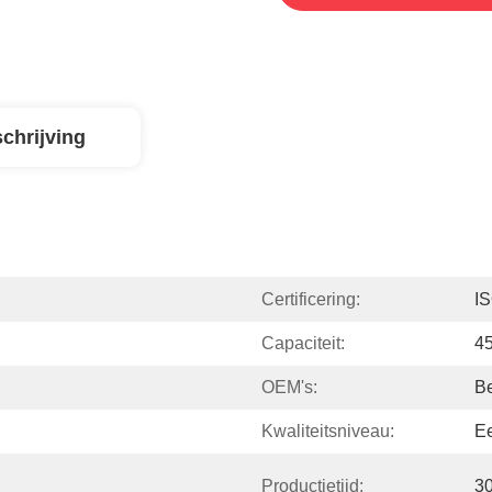
chrijving
Certificering:
I
Capaciteit:
4
OEM's:
B
Kwaliteitsniveau:
E
Productietijd:
3