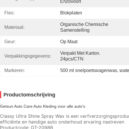
Enzovoort
Fles:
Blokplaten
Organische Chemische 
Materiaal:
Samenstelling
Geur:
Op Maat
Verpakt Met Karton. 
Verpakkingsgegevens:
24pcs/CTN
Markeren:
500 ml snelpoetswagenwas
, 
wate
Productomschrijving
Getsun Auto Care Auto Kleding voor alle auto's
Classy Ultra Shine Spray Wax is een verfverzorgingsprodu
efficiënte en handige auto onderhoud ervaring nastreven
Productcode: GT-2098B