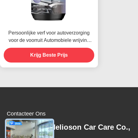
Persoonlijke verf voor autoverzorging
voor de voorruit Automobiele wrijving
Compound 1000 ruwe lakken
Krijg Beste Prijs
Contacteer Ons
Guangzhou Helioson Car Care Co.,