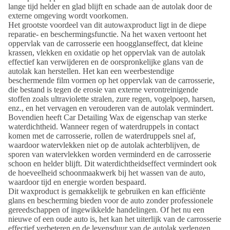
lange tijd helder en glad blijft en schade aan de autolak door de
externe omgeving wordt voorkomen.
Het grootste voordeel van dit autowaxproduct ligt in de diepe
reparatie- en beschermingsfunctie. Na het waxen vertoont het
oppervlak van de carrosserie een hoogglanseffect, dat kleine
krassen, vlekken en oxidatie op het oppervlak van de autolak
effectief kan verwijderen en de oorspronkelijke glans van de
autolak kan herstellen. Het kan een weerbestendige
beschermende film vormen op het oppervlak van de carrosserie,
die bestand is tegen de erosie van externe verontreinigende
stoffen zoals ultraviolette stralen, zure regen, vogelpoep, harsen,
enz., en het vervagen en verouderen van de autolak vermindert.
Bovendien heeft Car Detailing Wax de eigenschap van sterke
waterdichtheid. Wanneer regen of waterdruppels in contact
komen met de carrosserie, rollen de waterdruppels snel af,
waardoor watervlekken niet op de autolak achterblijven, de
sporen van watervlekken worden verminderd en de carrosserie
schoon en helder blijft. Dit waterdichtheidseffect vermindert ook
de hoeveelheid schoonmaakwerk bij het wassen van de auto,
waardoor tijd en energie worden bespaard.
Dit waxproduct is gemakkelijk te gebruiken en kan efficiënte
glans en bescherming bieden voor de auto zonder professionele
gereedschappen of ingewikkelde handelingen. Of het nu een
nieuwe of een oude auto is, het kan het uiterlijk van de carrosserie
effectief verbeteren en de levensduur van de autolak verlengen,