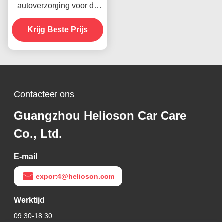
autoverzorging voor de
voorruit Automobiele
wrijving Compound 1000
Krijg Beste Prijs
ruwe lakken
Contacteer ons
Guangzhou Helioson Car Care
Co., Ltd.
E-mail
export4@helioson.com
Werktijd
09:30-18:30