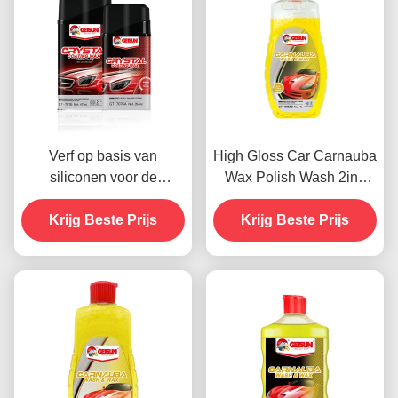
Verf op basis van
High Gloss Car Carnauba
siliconen voor de
Wax Polish Wash 2in1
autoverzorging Crystal
Waterdicht
Coating Wax Dustproof
Krijg Beste Prijs
Krijg Beste Prijs
Krabbenbestand
450g