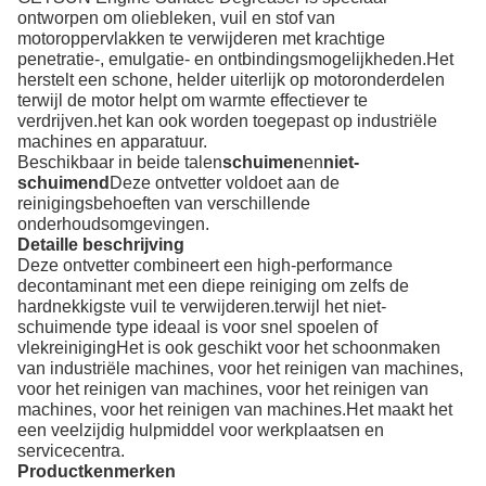
ontworpen om oliebleken, vuil en stof van
motoroppervlakken te verwijderen met krachtige
penetratie-, emulgatie- en ontbindingsmogelijkheden.Het
herstelt een schone, helder uiterlijk op motoronderdelen
terwijl de motor helpt om warmte effectiever te
verdrijven.het kan ook worden toegepast op industriële
machines en apparatuur.
Beschikbaar in beide talen
schuimen
en
niet-
schuimend
Deze ontvetter voldoet aan de
reinigingsbehoeften van verschillende
onderhoudsomgevingen.
Detaille beschrijving
Deze ontvetter combineert een high-performance
decontaminant met een diepe reiniging om zelfs de
hardnekkigste vuil te verwijderen.terwijl het niet-
schuimende type ideaal is voor snel spoelen of
vlekreinigingHet is ook geschikt voor het schoonmaken
van industriële machines, voor het reinigen van machines,
voor het reinigen van machines, voor het reinigen van
machines, voor het reinigen van machines.Het maakt het
een veelzijdig hulpmiddel voor werkplaatsen en
servicecentra.
Productkenmerken