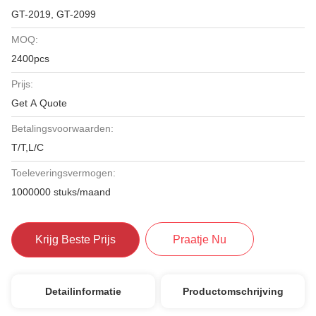
GT-2019, GT-2099
MOQ:
2400pcs
Prijs:
Get A Quote
Betalingsvoorwaarden:
T/T,L/C
Toeleveringsvermogen:
1000000 stuks/maand
Krijg Beste Prijs
Praatje Nu
Detailinformatie
Productomschrijving