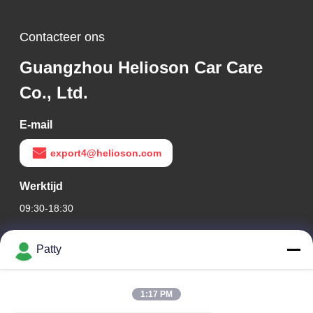
Contacteer ons
Guangzhou Helioson Car Care
Co., Ltd.
E-mail
export4@helioson.com
Werktijd
09:30-18:30
Ons adres
Patty
Bedrijfsadres
Kamer 1801-1803, gebouw A3, Groenland Central Plaza,
1:17 PM
Huangpu District, Guangzhou, China