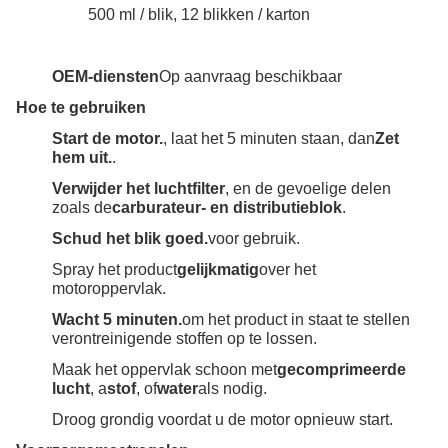
500 ml / blik, 12 blikken / karton
OEM-diensten
Op aanvraag beschikbaar
Hoe te gebruiken
Start de motor.
, laat het 5 minuten staan, dan
Zet
hem uit.
.
Verwijder het luchtfilter
, en de gevoelige delen
zoals de
carburateur- en distributieblok
.
Schud het blik goed.
voor gebruik.
Spray het product
gelijkmatig
over het
motoroppervlak.
Wacht 5 minuten.
om het product in staat te stellen
verontreinigende stoffen op te lossen.
Maak het oppervlak schoon met
gecomprimeerde
lucht
, a
stof
, of
water
als nodig.
Droog grondig voordat u de motor opnieuw start.