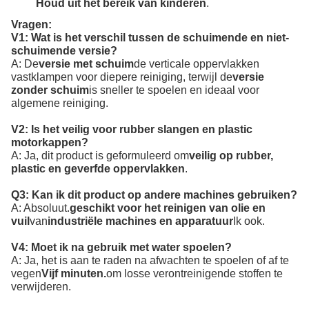
Houd uit het bereik van kinderen
.
Vragen:
V1: Wat is het verschil tussen de schuimende en niet-
schuimende versie?
A: De
versie met schuim
de verticale oppervlakken
vastklampen voor diepere reiniging, terwijl de
versie
zonder schuim
is sneller te spoelen en ideaal voor
algemene reiniging.
V2: Is het veilig voor rubber slangen en plastic
motorkappen?
A: Ja, dit product is geformuleerd om
veilig op rubber,
plastic en geverfde oppervlakken
.
Q3: Kan ik dit product op andere machines gebruiken?
A: Absoluut.
geschikt voor het reinigen van olie en
vuil
van
industriële machines en apparatuur
Ik ook.
V4: Moet ik na gebruik met water spoelen?
A: Ja, het is aan te raden na afwachten te spoelen of af te
vegen
Vijf minuten.
om losse verontreinigende stoffen te
verwijderen.