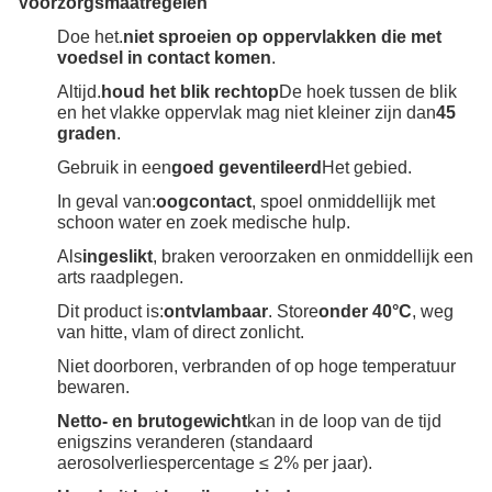
Voorzorgsmaatregelen
Doe het.
niet sproeien op oppervlakken die met
voedsel in contact komen
.
Altijd.
houd het blik rechtop
De hoek tussen de blik
en het vlakke oppervlak mag niet kleiner zijn dan
45
graden
.
Gebruik in een
goed geventileerd
Het gebied.
In geval van:
oogcontact
, spoel onmiddellijk met
schoon water en zoek medische hulp.
Als
ingeslikt
, braken veroorzaken en onmiddellijk een
arts raadplegen.
Dit product is:
ontvlambaar
. Store
onder 40°C
, weg
van hitte, vlam of direct zonlicht.
Niet doorboren, verbranden of op hoge temperatuur
bewaren.
Netto- en brutogewicht
kan in de loop van de tijd
enigszins veranderen (standaard
aerosolverliespercentage ≤ 2% per jaar).