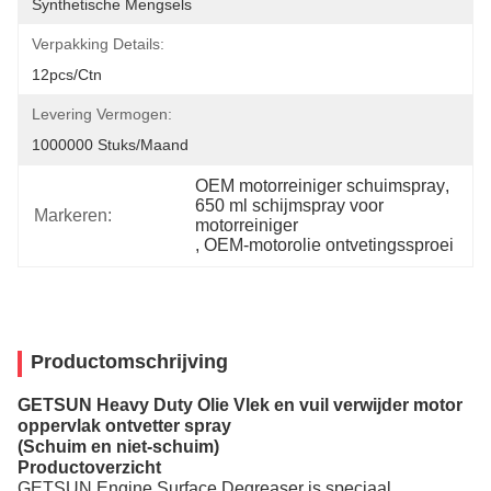
Synthetische Mengsels
Verpakking Details:
12pcs/ctn
Levering Vermogen:
1000000 Stuks/maand
OEM motorreiniger schuimspray
, 
650 ml schijmspray voor 
Markeren:
motorreiniger
, 
OEM-motorolie ontvetingssproei
Productomschrijving
GETSUN Heavy Duty Olie Vlek en vuil verwijder motor
oppervlak ontvetter spray
(Schuim en niet-schuim)
Productoverzicht
GETSUN Engine Surface Degreaser is speciaal