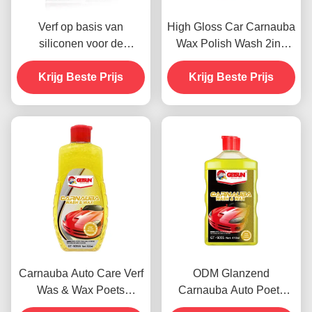
Verf op basis van
High Gloss Car Carnauba
siliconen voor de
Wax Polish Wash 2in1
autoverzorging Crystal
Waterdicht
Coating Wax Dustproof
Krijg Beste Prijs
Krijg Beste Prijs
Krabbenbestand
450g
Carnauba Auto Care Verf
ODM Glanzend
Was & Wax Poets
Carnauba Auto Poets
Agenten 500 ml OEM
Wassen Automotive Verf