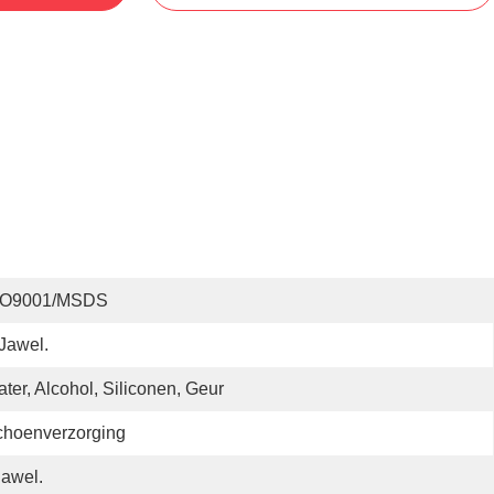
SO9001/MSDS
 Jawel.
ter, Alcohol, Siliconen, Geur
choenverzorging
Jawel.