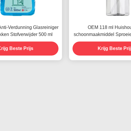
Anti-Verdunning Glasreiniger
OEM 118 ml Huishou
kken Stofverwijder 500 ml
schoonmaakmiddel Sproeie
Glas Anti Foog A
rijg Beste Prijs
Krijg Beste Pri