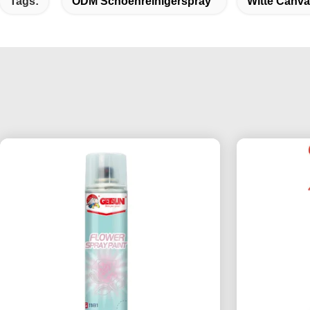
Tags:
ODM Schoenreinigerspray
Witte Canv