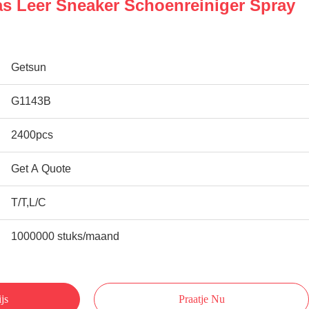
s Leer Sneaker Schoenreiniger Spray
Getsun
G1143B
2400pcs
Get A Quote
T/T,L/C
1000000 stuks/maand
js
Praatje Nu