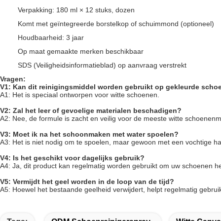
Verpakking: 180 ml × 12 stuks, dozen
Komt met geïntegreerde borstelkop of schuimmond (optioneel)
Houdbaarheid: 3 jaar
Op maat gemaakte merken beschikbaar
SDS (Veiligheidsinformatieblad) op aanvraag verstrekt
Vragen:
V1: Kan dit reinigingsmiddel worden gebruikt op gekleurde sch
A1: Het is speciaal ontworpen voor witte schoenen.
V2: Zal het leer of gevoelige materialen beschadigen?
A2: Nee, de formule is zacht en veilig voor de meeste witte schoenenmat
V3: Moet ik na het schoonmaken met water spoelen?
A3: Het is niet nodig om te spoelen, maar gewoon met een vochtige h
V4: Is het geschikt voor dagelijks gebruik?
A4: Ja, dit product kan regelmatig worden gebruikt om uw schoenen h
V5: Vermijdt het geel worden in de loop van de tijd?
A5: Hoewel het bestaande geelheid verwijdert, helpt regelmatig gebruik