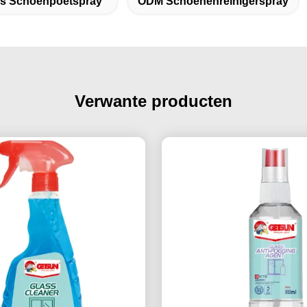
as Schoenpoetspray
ODM Schoenenreinigerspray
Verwante producten